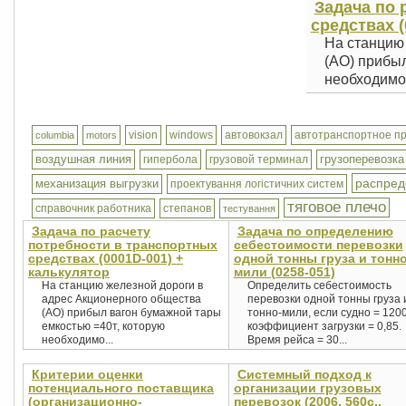
Задача по 
средствах (
На станцию
(АО) прибыл
необходимо.
vision
windows
автовокзал
автотранспортное п
columbia
motors
воздушная линия
грузоперевозка
гипербола
грузовой терминал
распред
механизация выгрузки
проектування логістичних систем
тяговое плечо
справочник работника
степанов
тестування
Задача по расчету
Задача по определению
потребности в транспортных
себестоимости перевозки
средствах (0001D-001) +
одной тонны груза и тонно
калькулятор
мили (0258-051)
На станцию железной дороги в
Определить себестоимость
адрес Акционерного общества
перевозки одной тонны груза 
(АО) прибыл вагон бумажной тары
тонно-мили, если судно = 1200
емкостью =40т, которую
коэффициент загрузки = 0,85.
необходимо...
Время рейса = 30...
Критерии оценки
Системный подход к
потенциального поставщика
организации грузовых
(организационно-
перевозок (2006, 560с.,