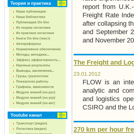
Теория и практика
report from U.K.
Наши публикации
Freight Rate Ind
Наша библиотека
after collapsing t
Публикации On-line
Из теории логистики
and September 2
Из практики логистики
Книги On-line (текст)
and November 20
Авторефераты
Нормативное обеспечение
Методы, методики...
Эффект, эффективность...
The Freight and Lo
Научные результаты
Выводы, заключения...
23.01.2012
Грузы, грузопотоки
FLOW is an inte
Показатели работы
Графики, зависимости
analytic and com
Модули знаний (на рус)
and logistics ope
Модули знаний (на укр)
Модули знаний (на анг)
CSIRO and the Log
Youtube канал
Транспорт (видео)
270 km per hour fre
Логистика (видео)