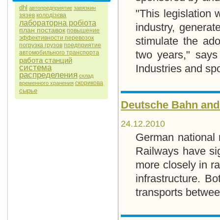
dhl
автопредприятие
завязкин
"This legislation 
зязев
колодізєва
лабораторна робіота
industry, genera
план поставок
повышение
эффективности перевозок
stimulate the ad
погрузка грузов
предприятие
two years," says
автомобильного транспорта
работа станций
Industries and sp
система
распределения
склад
скорикова
временного хранения
сырье
Deutsche Bahn and 
24.12.2010
German national 
Railways have si
more closely in ra
infrastructure. B
transports betwe