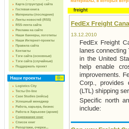
Материалы, в которых встреч
Карта (структура) сайта
Гостевая книга
freight
Материалы (последние)
Ленты новостей (RSS)
FedEx Freight Can
RSS-лента сайта
Реклама на сайте
13.12.2010
Наши баннеры, логотипы
Наши Интернет-проекты
FedEx Freight Ca
Правила сайта
lanes connecting 
Контакты
Тэги сайта (основные)
in the United St
Тэги сайта (случайные)
help enable cro
Поддержать проект
improvements. Fe
Наши проекты
Corp., provides 
Logistics City
(LTL) shipping ser
Тесты On-line
Case Studies (кейсы)
Specific north a
Успешный менеджер
Работа, карьера, бизнес
include:
Работа в Харькове (архив)
Содержание книг
Список книг
Репортажи, очерки...