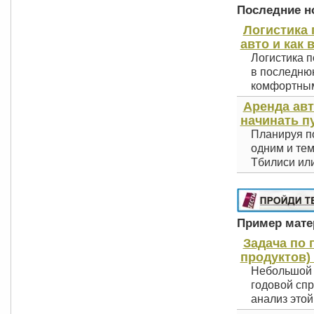
Последние но
Логистика 
авто и как 
Логистика п
в последнюю
комфортным 
Аренда авт
начинать п
Планируя по
одним и тем
Тбилиси или
Пример матер
Задача по 
продуктов) 
Небольшой м
годовой спр
анализ этой.