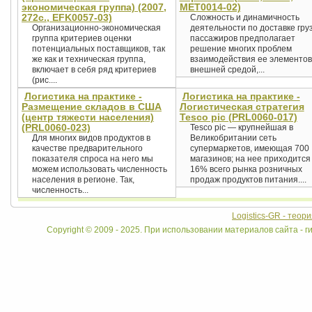
экономическая группа) (2007,
MET0014-02)
272c., EFK0057-03)
Сложность и динамичность
Организационно-экономическая
деятельности по доставке гру
группа критериев оценки
пассажиров предполагает
потенциальных поставщиков, так
решение многих проблем
же как и техническая группа,
взаимодействия ее элементов
включает в себя ряд критериев
внешней средой,...
(рис....
Логистика на практике -
Логистика на практике -
Размещение складов в США
Логистическая стратегия
(центр тяжести населения)
Tesco pic (PRL0060-017)
(PRL0060-023)
Tesco pic — крупнейшая в
Для многих видов продуктов в
Великобритании сеть
качестве предварительного
супермаркетов, имеющая 700
показателя спроса на него мы
магазинов; на нее приходится
можем использовать численность
16% всего рынка розничных
населения в регионе. Так,
продаж продуктов питания....
численность...
Logistics-GR - теор
Copyright © 2009 - 2025. При использовании материалов сайта - ги