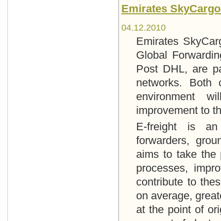
Emirates SkyCargo
04.12.2010
Emirates SkyCarg
Global Forwardin
Post DHL, are par
networks. Both 
environment wi
improvement to th
E-freight is an 
forwarders, grou
aims to take the 
processes, impr
contribute to the
on average, greate
at the point of or