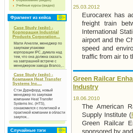
Образование (видео)
Учебные курсы (видео)
25.03.2012
Eurocarex has ach
Фрагмент из кейса
freight train b
Case Study (кейс) -
International Stat
Корпорация Industrial
Products Corporation...
airport and the C
Магги Агнелли, менеджер по
speed and environ
закупкам упаковки
корпорации IPC, думала над
traffic from air to
тем, что она должна сказать
на завтрашней встрече с
менеджером завода Вrаncо,...
Case Study (кейс) -
Green Railcar Enha
Компания Heat Transfer
Systems Inc....
Industry
Стэн Дурнфорд, новый
менеджер по закупкам
18.06.2010
компании Heat Transfer
Systems Inc. (HTS),
The American Ra
ознакомился с политикой и
практикой компании в области
Supply Institute (
закупок...
Green Railcar E
sponsored by and
Случайные тэги