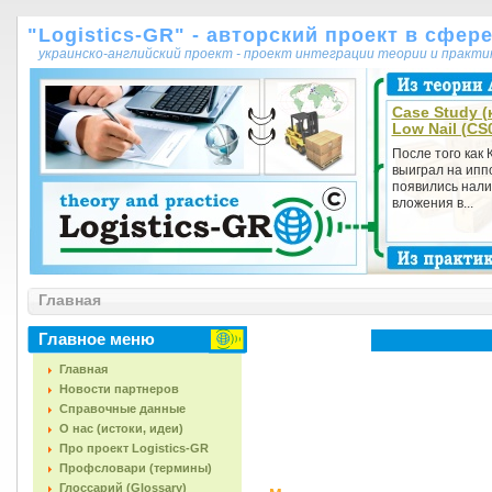
"Logistics-GR" - авторский проект в сфер
украинско-английский проект - проект интеграции теории и практ
Case Study (
Low Nail (CS
После того как 
выиграл на ипп
появились нали
вложения в...
Главная
Главное меню
Главная
Новости партнеров
Справочные данные
О нас (истоки, идеи)
Про проект Logistics-GR
Профсловари (термины)
Глоссарий (Glossary)