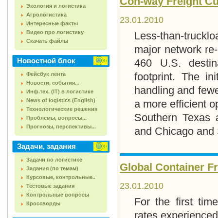
Con-way Freight Cut
Экология и логистика
Агрологистика
23.01.2010
Интересные факты
Видео про логистику
Less-than-truckl
Скачать файлы
major network re-
Новостной блок
460 U.S. destin
footprint. The in
Фейсбук лента
Новости, события...
handling and fewe
Инф.тех. (IT) в логистике
News of logistics (English)
a more efficient 
Технологические решения
Southern Texas a
Проблемы, вопросы...
Прогнозы, перспективы...
and Chicago and 
Задачи, задания
Задачи по логистике
Global Container Fr
Задания (по темам)
Курсовые, контрольные..
23.01.2010
Тестовые задания
Контрольные вопросы
For the first tim
Кроссворды
rates experienced