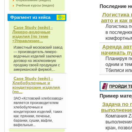
Образование (видео)
Последние но
Учебные курсы (видео)
Логистика 
Фрагмент из кейса
авто и как 
Логистика п
Case Study (кейс) -
Ликеро-водочные
в последнюю
изделия (по теме
комфортным 
«Управление...
Аренда авт
Известный московский завод
— производитель ликеро-
начинать п
водочных изделий заключил
Планируя по
договор на эксклюзивную
одним и тем
продажу своей продукции с
американской фирмой,...
Тбилиси или
Case Study (кейс) -
Хлебобулочные и
кондитерские изделия
(по...
Пример матер
ЗАО «Кстовский хлебозавод»
является производителем
Задача по
хлебобулочных и
выполнения
кондитерских изделий, таких
Компания Za
как: пряники, печенье,
баранки, сушки, вафли,
выполнения
вафельные...
кран, позво