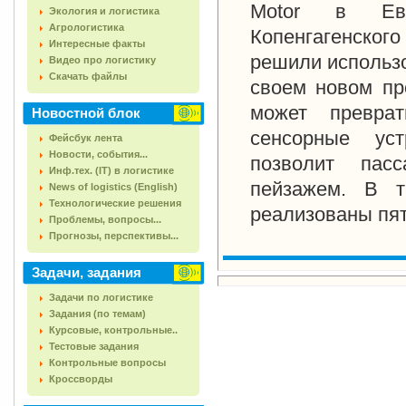
Motor в Евр
Экология и логистика
Агрологистика
Копенгагенског
Интересные факты
решили использо
Видео про логистику
Скачать файлы
своем новом пр
может превра
Новостной блок
сенсорные уст
Фейсбук лента
Новости, события...
позволит пас
Инф.тех. (IT) в логистике
пейзажем. В т
News of logistics (English)
Технологические решения
реализованы пя
Проблемы, вопросы...
Прогнозы, перспективы...
Задачи, задания
Задачи по логистике
Задания (по темам)
Курсовые, контрольные..
Тестовые задания
Контрольные вопросы
Кроссворды