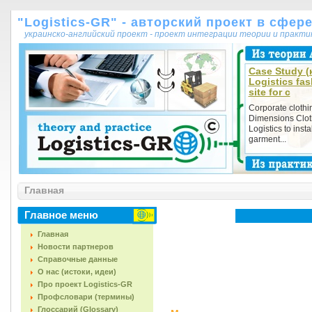
"Logistics-GR" - авторский проект в сфер
украинско-английский проект - проект интеграции теории и практ
Case Study (к
Logistics fa
site for c
Corporate clothin
Dimensions Cloth
Logistics to inst
garment...
Главная
Главное меню
Главная
Новости партнеров
Справочные данные
О нас (истоки, идеи)
Про проект Logistics-GR
Профсловари (термины)
Глоссарий (Glossary)