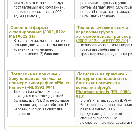
заметил, что спрос на продукт,
различных штучных грузов
поставляемый его компанией,
крупными партиями. 50% груз
постоянен и составляет 500
перерабатывается на складе,
единиц в месяц....
50% идет напрямую...
Основные формы
Технологические схемы
складирования (2002, 512с.,
перевозки грузов
MET0022-31)
автомобильным транспор
(2002, 512с., MET0022-10)
В основном различают три вида
складов (рис. 4.20): 1) единичного
Технологические схемы перев
хранения; 2) линейного
грузов автомобильным
расположения; 3) блочного...
транспортом приведены на рис
Логистика на практике -
Логистика на практике -
Закупочная логистика на
Конкурентоспособность
примере типографии «Picket
биотехнологической
Fence» (PRL0392-004)
компании Bjorg's
Pharmaceuticals (PRL0060-
Типография «Picket Fence»
013)
находится в Москве (Цветной
бульвар, д. 24/2). Это небольшое
Bjorg's Pharmaceuticals (BP) —
предприятие, в нем работает 15
биотехнологическая компания
человек, обслуживающих две
разрабатывающая и
печатные...
предлагающая на рынке
специализированные
лекарственные препараты для