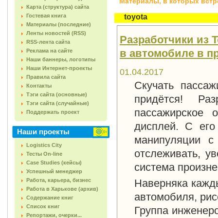
Материалы, в которых встреч
Карта (структура) сайта
Гостевая книга
toyota
Материалы (последние)
Ленты новостей (RSS)
Разработчики из 
RSS-лента сайта
в автомобиле в п
Реклама на сайте
Наши баннеры, логотипы
Наши Интернет-проекты
01.04.2017
Правила сайта
Скучать пасса
Контакты
Тэги сайта (основные)
придётся! Ра
Тэги сайта (случайные)
пассажирское 
Поддержать проект
дисплей. С ег
Наши проекты
манипуляции с 
Logistics City
отслеживать, ув
Тесты On-line
Case Studies (кейсы)
система произне
Успешный менеджер
Работа, карьера, бизнес
Наверняка кажды
Работа в Харькове (архив)
автомобиля, рис
Содержание книг
Список книг
Группа инженеро
Репортажи, очерки...