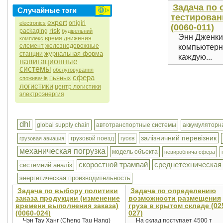
Задача по 
Случайные тэги
тестирован
expert
onigiri
electronics
(0060-011)
risk
packaging
будівельний
Энн Дженкин
время движения
комплекс
елемент
железнодорожные
компьютерн
журнальная форма
станции
каждую...
навигационные
системы
обслуговування
сфера
пьяных
споживачів
логистики
центр логистики
электроэнергия
dhl
global supply chain
автотранспортные системы
аккумуляторн
залізничний перевізник
грузовой поезд
гусєв
грузовая авиация
механическая погрузка
модель объекта
невиробнича сфера
скоростной трамвай
среднетехническая
системний аналіз
энергетическая производительность
Задача по выбору политики
Задача по определению
заказа продукции (изменение
возможности размещения
времени выполнения заказа)
груза в крытом складе (02
(0060-024)
027)
Чэн Тау Ханг (Cheng Tau Hang)
На склад поступает 4500 т