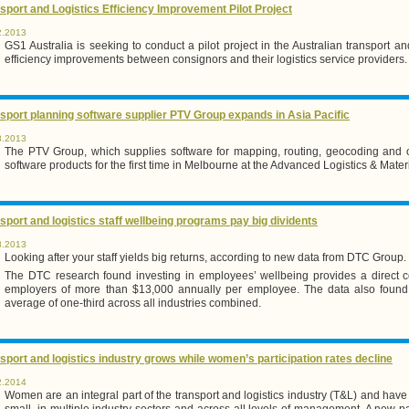
sport and Logistics Efficiency Improvement Pilot Project
2.2013
GS1 Australia is seeking to conduct a pilot project in the Australian transport an
efficiency improvements between consignors and their logistics service providers.
sport planning software supplier PTV Group expands in Asia Pacific
3.2013
The PTV Group, which supplies software for mapping, routing, geocoding and opt
software products for the first time in
Melbourne
at the Advanced Logistics & Mater
sport and logistics staff wellbeing programs pay big dividents
8.2013
Looking after your staff yields big returns, according to new data from DTC Group.
The DTC research found investing in employees’ wellbeing provides a direct cos
employers of more than $13,000 annually per employee. The data also found
average of one-third across all industries combined.
sport and logistics industry grows while women’s participation rates decline
2.2014
Women are an integral part of the transport and logistics industry (T&L) and have 
small, in multiple industry sectors and across all levels of management. A ne