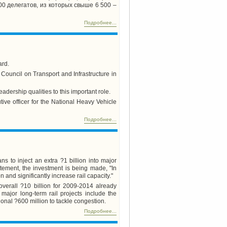
0 делегатов, из которых свыше 6 500 –
Подробнее...
ard.
Council on Transport and Infrastructure in
adership qualities to this important role.
tive officer for the National Heavy Vehicle
Подробнее...
s to inject an extra ?1 billion into major
atement, the investment is being made, "In
and significantly increase rail capacity."
 overall ?10 billion for 2009-2014 already
 major long-term rail projects include the
onal ?600 million to tackle congestion.
Подробнее...