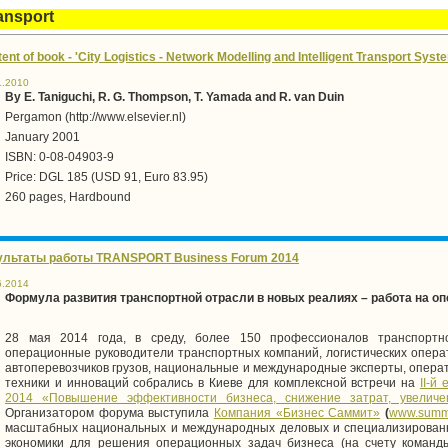
ansport
ent of book - 'City Logistics - Network Modelling and Intelligent Transport Syst
1.2010
By E. Taniguchi, R. G. Thompson, T. Yamada and R. van Duin
Pergamon (http://www.elsevier.nl)
January 2001
ISBN: 0-08-04903-9
Price: DGL 185 (USD 91, Euro 83.95)
260 pages, Hardbound
ультаты работы TRANSPORT Business Forum 2014
6.2014
Формула развития транспортной отрасли в новых реалиях – работа на о
28 мая 2014 года, в среду, более 150 профессионалов транспортно
операционные руководители транспортных компаний, логистических опер
автоперевозчиков грузов, национальные и международные эксперты, операт
техники и инноваций собрались в Киеве для комплексной встречи на
II
-й 
2014 «
Повышение эффективности бизнеса, снижение затрат, увеличе
Организатором форума выступила
Компания «Бизнес Саммит»
(
www.summi
масштабных национальных и международных деловых и специализирован
экономики для решения операционных задач бизнеса (на счету команд