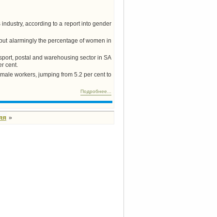
industry, according to a report into gender
, but alarmingly the percentage of women in
port, postal and warehousing sector in SA
r cent.
male workers, jumping from 5.2 per cent to
Подробнее...
яя
»