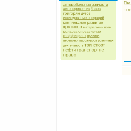
The 
автомобильные запчасти
автоперевозчик
быков
01.0
григорян
дутов
исследование операций
комплексное развитие
крутиков
матеріальний потік
молдова
определение
коэффициент
правила
перевозки пассажиров
розничная
транспорт
деятельность
нефти
транспортне
право