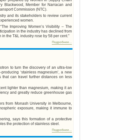
ry Blackwood, Member for Narracan and
 Transport Commission (NTC).
ry and its stakeholders to review current
d experienced women.
The Improving Women’s Visibility – The
cipation in the industry has declined from
 in the T&L industry rose by 58 per cent.”
Подробнее...
ron to turn the discovery of an ultra-low
ss-producing ‘stainless magnesium’, a new
 that can travel further distances on less
ent lighter than magnesium, making it an
iciency and greatly reduce greenhouse gas
hers from
Monash
University
in
Melbourne
,
tmospheric exposure, making it immune to
ring, says this formation of a protective
s the protection of stainless steel.
Подробнее...