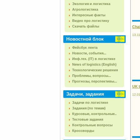
Экология и логистика
Агрологистика
Интересные факты
Видео про логистику
Скачать файлы
Chai
13.1
Новостной блок
Фейсбук лента
Новости, события...
Инф.тех. (IT) в логистике
News of logistics (English)
Технологические решения
Проблемы, вопросы...
Прогнозы, перспективы...
UK t
Задачи, задания
12.0
Задачи по логистике
Задания (по темам)
Курсовые, контрольные..
Тестовые задания
Контрольные вопросы
Кроссворды