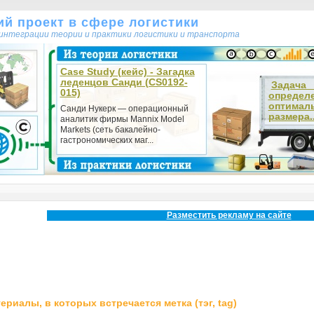
кий проект в сфере логистики
т интеграции теории и практики логистики и транспорта
Case Study (кейс) - Загадка
леденцов Санди (CS0192-
Зада
015)
определ
оптимал
Санди Нукерк — операционный
размера..
аналитик фирмы Mannix Model
Markets (сеть бакалейно-
гастрономических маг...
Разместить рекламу на сайте
ериалы, в которых встречается метка (тэг, tag)