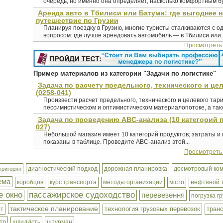
очередь, но именно она определяет, насколько комфортным буд
Аренда авто в Тбилиси или Батуми: где выгоднее 
путешествие по Грузии
Планируя поездку в Грузию, многие туристы сталкиваются с о
вопросом: где лучше арендовать автомобиль — в Тбилиси или..
Просмотреть
Пример материалов из категории "Задачи по логистике"
Задача по расчету предельного, технического и це
(0258-041)
Произвести расчет предельного, технического и целевого тар
пессимистическом и оптимистическом материалопотоке, а такж
Задача по проведению ABC-анализа (10 категорий п
027)
Небольшой магазин имеет 10 категорий продуктов; затраты и 
показаны в таблице. Проведите ABC-анализ этой...
Просмотреть
диагностический подход
дорожная планировка
досмотровый ком
григорян
ема
коробцов
курс транспорта
методы организации
місто
нефтяной 
е окно
пассажирское судоходство
перевезення
погрузка г
тактическое планирование
технология грузовых перевозок
тран
от
тр
швидкість
штурман