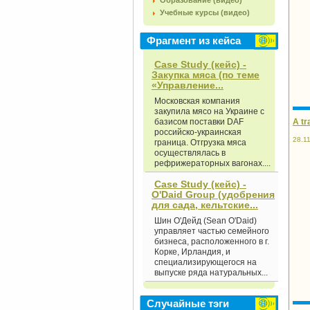
Образование (видео)
Учебные курсы (видео)
Фрагмент из кейса
Case Study (кейс) -
Закупка мяса (по теме
«Управление...
Московская компания
закупила мясо на Украине с
A tr
базисом поставки DAF
российско-украинская
28.1
граница. Отгрузка мяса
осуществлялась в
рефрижераторных вагонах....
Case Study (кейс) -
O'Daid Group (удобрения
для сада, кельтские...
Шин О'Дейд (Sean O'Daid)
управляет частью семейного
бизнеса, расположенного в г.
Корке, Ирландия, и
специализирующегося на
выпуске ряда натуральных...
Случайные тэги