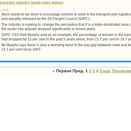
transport industry needs more women
3.2015
More needs to be done to encourage women to work in the transport and logistics 
and equality released by the SA Freight Council (SAFC).
The industry is looking to change the perception that it is a male-dominated area
the sector has actually dropped significantly in recent years.
SAFC CEO Neil Murphy said as an example, the percentage of women in the trans
had dropped by 15 per cent in the past 5 years alone, from 21.7 per cent to 18.7 pe
Mr Murphy says there is also a worrying trend in the pay gap between male and fe
16.1 per cent since 2007.
Первая
Пред.
1
2
3
4
След.
Последн
«