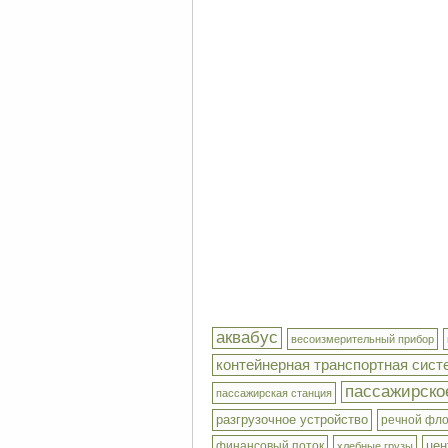
аквабус
весоизмерительный прибор
контейнерная транспортная сист
пассажирско
пассажирская станция
разгрузочное устройство
речной фл
цен
финансовый поток
хлебные грузы