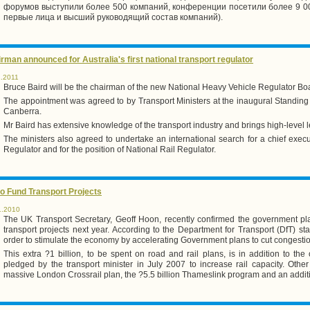
форумов выступили более 500 компаний, конференции посетили более 9 00
первые лица и высший руководящий состав компаний).
rman announced for Australia's first national transport regulator
1.2011
Bruce Baird will be the chairman of the new National Heavy Vehicle Regulator Bo
The appointment was agreed to by Transport Ministers at the inaugural Standing 
Canberra
.
Mr Baird has extensive knowledge of the transport industry and brings high-level le
The ministers also agreed to undertake an international search for a chief execu
Regulator and for the position of National Rail Regulator.
o Fund Transport Projects
1.2010
The UK Transport Secretary, Geoff Hoon, recently confirmed the government plan
transport projects next year. According to the Department for Transport (DfT) st
order to stimulate the economy by accelerating Government plans to cut congestion 
This extra ?1 billion, to be spent on road and rail plans, is in addition to the
pledged by the transport minister in July 2007 to increase rail capacity. Other
massive London Crossrail plan, the ?5.5 billion Thameslink program and an additi