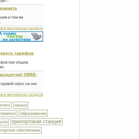
ет...
начинать
дним и тем же
.
 все материалы раздела
левого тарифов
ифов при общем,
е...
родуктов) (0060-
годовой спрос на них
 все материалы раздела
плекс
ефимов
образование
терминал
припортовая станция
рузов
спортное обеспечение