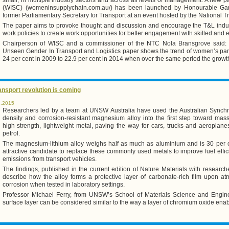
(WISC) (womeninsupplychain.com.au/) has been launched by Honourable Ga
former Parliamentary Secretary for Transport at an event hosted by the National
The paper aims to provoke thought and discussion and encourage the T&L indust
work policies to create work opportunities for better engagement with skilled an
Chairperson of WISC and a commissioner of the NTC Nola Bransgrove said: “
Unseen Gender In Transport and Logistics paper shows the trend of women’s parti
24 per cent in 2009 to 22.9 per cent in 2014 when over the same period the growth
ansport revolution is coming
1.2015
Researchers led by a team at UNSW Australia have used the Australian Synchrot
density and corrosion-resistant magnesium alloy into the first step toward ma
high-strength, lightweight metal, paving the way for cars, trucks and aeroplanes
petrol.
The magnesium-lithium alloy weighs half as much as aluminium and is 30 per c
attractive candidate to replace these commonly used metals to improve fuel eff
emissions from transport vehicles.
The findings, published in the current edition of Nature Materials with researc
describe how the alloy forms a protective layer of carbonate-rich film upon a
corrosion when tested in laboratory settings.
Professor Michael Ferry, from UNSW’s
School
of
Materials Science
and Enginee
surface layer can be considered similar to the way a layer of chromium oxide enable