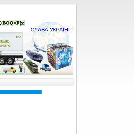
СЛАВА УКРАЇНІ !
ча по
ению
ьного
.