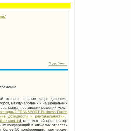
ems'
Подробнее...
пережение
й отрасли, первые лица, дирекция,
аторов, международных и национальных
оры рынка, поставщики решений, услуг,
ежегодный
TRANSPORT
Business
Forum
ние доходности и рентабельности
»
.
tbiz.com.ua
)
, многолетний организатор
ных конференций в ключевых отраслях
ы более 50 конференций, партнерами