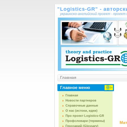
"Logistics-GR" - авторс
украинско-английский проект - проек
Главная
Главное меню
Главная
Новости партнеров
Справочные данные
О нас (истоки, идеи)
Про проект Logistics-GR
Профсловари (термины)
Мат
Глоссарий (Glossary)