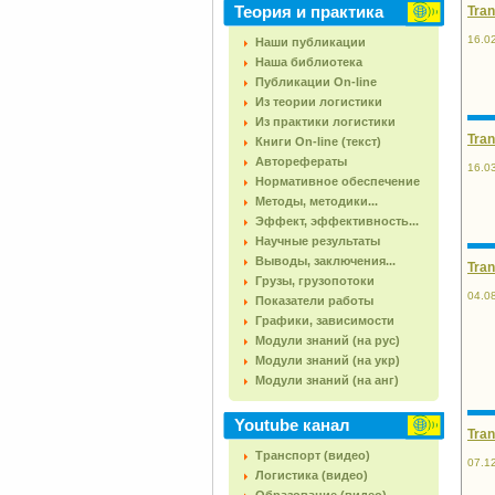
Теория и практика
Tran
16.0
Наши публикации
Наша библиотека
Публикации On-line
Из теории логистики
Из практики логистики
Tran
Книги On-line (текст)
Авторефераты
16.0
Нормативное обеспечение
Методы, методики...
Эффект, эффективность...
Научные результаты
Выводы, заключения...
Tran
Грузы, грузопотоки
04.0
Показатели работы
Графики, зависимости
Модули знаний (на рус)
Модули знаний (на укр)
Модули знаний (на анг)
Youtube канал
Tran
Транспорт (видео)
07.1
Логистика (видео)