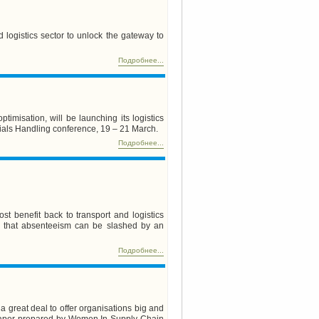
d logistics sector to unlock the gateway to
Подробнее...
imisation, will be launching its logistics
ials Handling conference, 19 – 21 March.
Подробнее...
t benefit back to transport and logistics
 that absenteeism can be slashed by an
Подробнее...
a great deal to offer organisations big and
w paper prepared by Women In Supply Chain