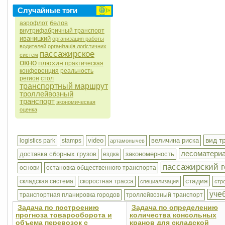
Случайные тэги
белов
аэрофлот
внутрифабричный транспорт
иваницкий
организация работы
водителей
організація логістичних
пассажирское
систем
окно
плюхин
практическая
конференция
реальность
регион
стол
транспортный маршрут
троллейвозный
транспорт
экономическая
оценка
вид т
video
величина риска
logistics park
stamps
артамонычев
лесоматери
доставка сборных грузов
закономерность
ездка
пассажирский г
основи
остановка общественного транспорта
стадия
складская система
скоростная трасса
специализация
стр
уче
транспортная планировка городов
троллейвозный транспорт
Задача по построению
Задача по определению
прогноза товарооборота и
количества консольных
объема перевозок с
кранов для складской