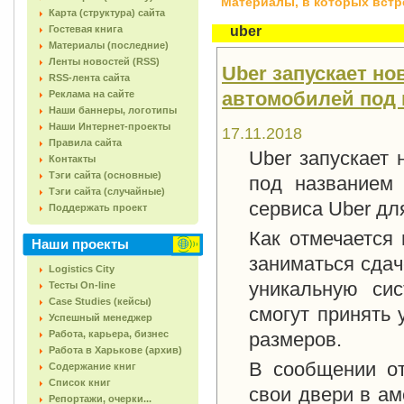
Материалы, в которых встреч
Карта (структура) сайта
Гостевая книга
uber
Материалы (последние)
Ленты новостей (RSS)
Uber запускает но
RSS-лента сайта
автомобилей под 
Реклама на сайте
Наши баннеры, логотипы
Наши Интернет-проекты
17.11.2018
Правила сайта
Uber запускает 
Контакты
Тэги сайта (основные)
под названием 
Тэги сайта (случайные)
сервиса Uber для
Поддержать проект
Как отмечается 
Наши проекты
заниматься сдач
Logistics City
уникальную сис
Тесты On-line
Case Studies (кейсы)
смогут принять 
Успешный менеджер
Работа, карьера, бизнес
размеров.
Работа в Харькове (архив)
В сообщении от
Содержание книг
Список книг
свои двери в ам
Репортажи, очерки...