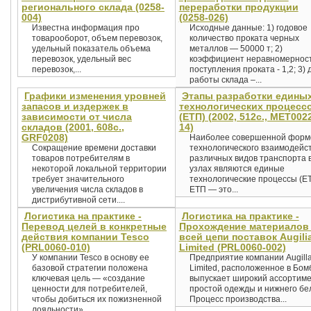
регионального склада (0258-
переработки продукции
004)
(0258-026)
Известна информация про
Исходные данные: 1) годовое
товарооборот, объем перевозок,
количество проката черных
удельный показатель объема
металлов — 50000 т; 2)
перевозок, удельный вес
коэффициент неравномернос
перевозок,...
поступления проката - 1,2; 3) 
работы склада –...
Графики изменения уровней
Этапы разработки едины
запасов и издержек в
технологических процесс
зависимости от числа
(ЕТП) (2002, 512с., MET002
складов (2001, 608с.,
14)
GRF0208)
Наиболее совершенной форм
Сокращение времени доставки
технологического взаимодейс
товаров потребителям в
различных видов транспорта 
некоторой локальной территории
узлах являются единые
требует значительного
технологические процессы (ЕТ
увеличения числа складов в
ЕТП — это...
дистрибутивной сети....
Логистика на практике -
Логистика на практике -
Перевод целей в конкретные
Прохождение материалов
действия компании Tesco
всей цепи поставок Augili
(PRL0060-010)
Limited (PRL0060-002)
У компании Tesco в основу ее
Предприятие компании Augill
базовой стратегии положена
Limited, расположенное в Бом
ключевая цель — «создание
выпускает широкий ассортим
ценности для потребителей,
простой одежды и нижнего бе
чтобы добиться их пожизненной
Процесс производства...
лояльности»....