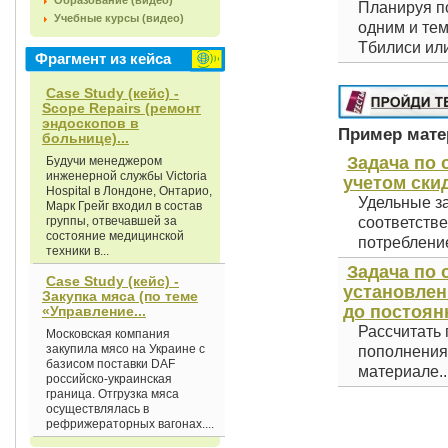
Образование (видео)
Планируя по
Учебные курсы (видео)
одним и тем
Тбилиси или
Фрагмент из кейса
Case Study (кейс) -
Scope Repairs (ремонт
эндоскопов в
Пример матер
больнице)...
Задача по 
Будучи менеджером
инженерной службы Victoria
учетом скид
Hospital в Лондоне, Онтарио,
Удельные з
Марк Грейг входил в состав
группы, отвечавшей за
соответстве
состояние медицинской
потребление
техники в...
Задача по 
Case Study (кейс) -
установлен
Закупка мяса (по теме
до постоян
«Управление...
Рассчитать
Московская компания
закупила мясо на Украине с
пополнения 
базисом поставки DAF
материале..
российско-украинская
граница. Отгрузка мяса
осуществлялась в
рефрижераторных вагонах....