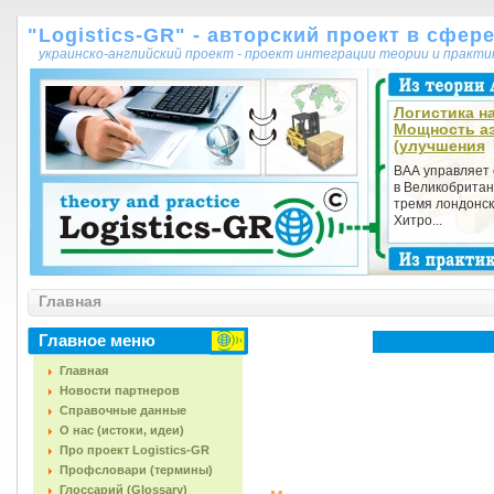
"Logistics-GR" - авторский проект в сфер
украинско-английский проект - проект интеграции теории и практ
Логистика на
Мощность а
(улучшения
ВАА управляет
в Великобритан
тремя лондонск
Хитро...
Главная
Главное меню
Главная
Новости партнеров
Справочные данные
О нас (истоки, идеи)
Про проект Logistics-GR
Профсловари (термины)
Глоссарий (Glossary)